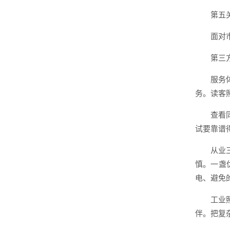
第五
面对
第三
服务
务。读客
查看
试要靠谱
从业
慎。一盏
电、避免
工业
伴。把复