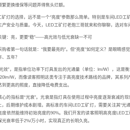
频繁更换维保等问题弄得焦头烂额。
D工矿灯的选择，远不是一个“亮度”参数那么简单。特别是车间LED工
生产安全与质量。今天，LED工矿灯老炮三哥就来和你聊聊，选对车间
关键：亮，更要“稳”——高光效与低光衰缺一不可
采购者第一句话就是：“我要最亮的”。但“亮度”如何定义？是眼睛
年、五年？
“光效”，是指单位功率下灯具发出的光通量（单位：lm/W），这是
-120lm/W，而像读客照明这类专注于高亮度技术路线的品牌，其系列
达到更高的照度，直接降低电费支出。
核心的指标是“光衰”。光衰是指灯具在使用过程中亮度逐渐衰减的
上，后期维护成本剧增。高标准的车间LED工矿灯，需要关注其“光通维持
亮度依然能维持初始亮度的90%。我们开发的读客照明高亮度LED
保光衰率低于2%/万小时，实现真正的长明久亮。