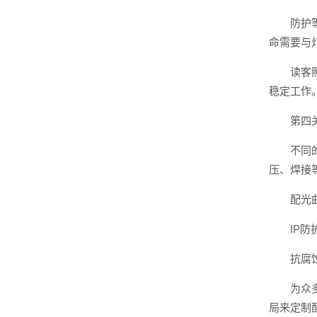
防护
命需要与
读客
稳定工作
第四
不同
压、焊接
配光
IP
抗腐
为众
局来定制