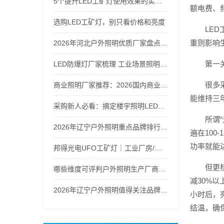
5个提升LED工矿灯使用效果的实用技巧
额电费、
选购LED工矿灯，别只看价格和亮度
LE
重则影响
2026年河北户外照明优质厂家盘点及选购指南
第一
LED防爆灯厂家梳理 工业场景照明解决方案
很多
商业照明厂家推荐：2026国内商业照明品牌实力盘点
能维持三
采购新人必看：搞定楼宇照明LED筒灯防潮选型指南
所谓
2026年辽宁户外照明重点品牌排行梳理
遍在100
功率就能
邦得光电UFO工矿灯｜工业厂房/仓库高天棚LED照明推荐
但更
哪些维度可评判户外照明生产厂商的综合实力
减30%以
2026年辽宁户外照明值得关注品牌汇总
小时后，
结温，确