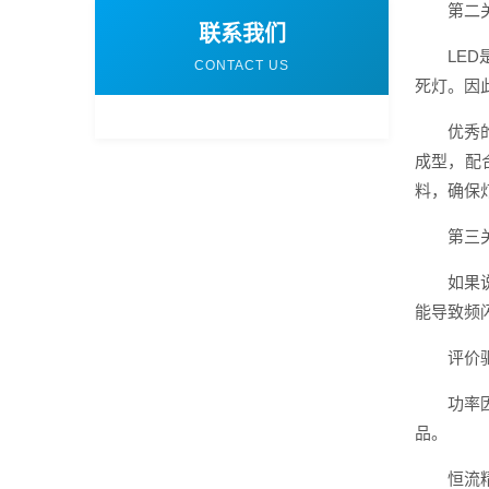
第二
联系我们
LE
CONTACT US
死灯。因
优秀
成型，配
料，确保
第三
如果
能导致频
评价
功率
品。
恒流