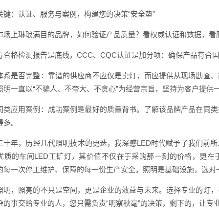
关键：认证、服务与案例，构建您的决策“安全垫”
市场上琳琅满目的品牌，如何验证产品质量？看权威认证和数据，看
方合格检测报告是底线，CCC、CQC认证是加分项：确保产品符合
体系是否完整：靠谱的供应商不应仅是卖灯，而应提供从现场勘查、
照明一直以“不骗人、不夸大、不贪心”为经营宗旨，坚持为客户提供
同类应用案例：成功案例是最好的质量背书。了解该品牌产品在同类
得多。
三十年，历经几代照明技术的更迭，我深感LED时代赋予了我们前
优质的车间LED工矿灯，其价值不仅在于采购那一刻的价格，更在
的每一次停工维护、保障的每一份生产安全。照明是基础设施，选对
照明，照亮的不只是空间，更是企业的效益与未来。选择专业的灯，
杂的事交给专业的人，您只需负责“明察秋毫”的决策，剩下的，让专