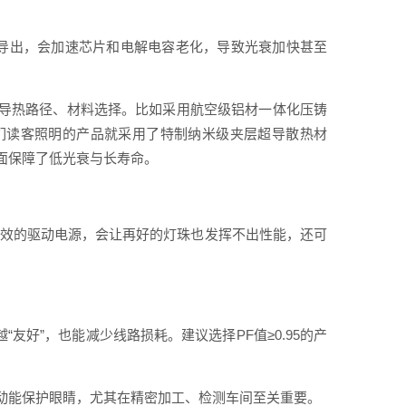
时导出，会加速芯片和电解电容老化，导致光衰加快甚至
导热路径、材料选择。比如采用航空级铝材一体化压铸
们读客照明的产品就采用了特制纳米级夹层超导散热材
面保障了低光衰与长寿命。
、低效的驱动电源，会让再好的灯珠也发挥不出性能，还可
友好”，也能减少线路损耗。建议选择PF值≥0.95的产
动能保护眼睛，尤其在精密加工、检测车间至关重要。