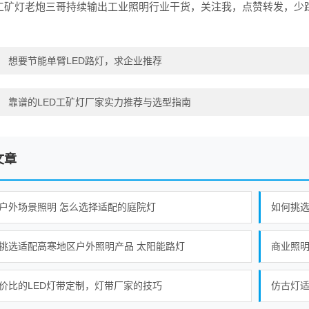
D工矿灯老炮三哥持续输出工业照明行业干货，关注我，点赞转发，少
：
想要节能单臂LED路灯，求企业推荐
：
靠谱的LED工矿灯厂家实力推荐与选型指南
文章
户外场景照明 怎么选择适配的庭院灯
如何挑选
挑选适配高寒地区户外照明产品 太阳能路灯
商业照
价比的LED灯带定制，灯带厂家的技巧
仿古灯