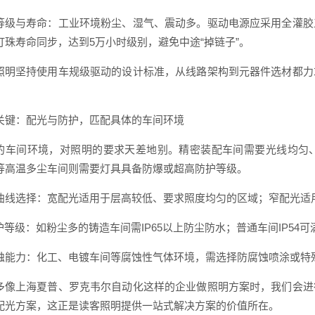
等级与寿命：工业环境粉尘、湿气、震动多。驱动电源应采用全灌胶
灯珠寿命同步，达到5万小时级别，避免中途“掉链子”。
照明坚持使用车规级驱动的设计标准，从线路架构到元器件选材都力
。
关键：配光与防护，匹配具体的车间环境
的车间环境，对照明的要求天差地别。精密装配车间需要光线均匀
等高温多尘车间则需要灯具具备防爆或超高防护等级。
曲线选择：宽配光适用于层高较低、要求照度均匀的区域；窄配光适
防护等级：如粉尘多的铸造车间需IP65以上防尘防水；普通车间IP54
蚀能力：化工、电镀车间等腐蚀性气体环境，需选择防腐蚀喷涂或特
多像上海夏普、罗克韦尔自动化这样的企业做照明方案时，我们会进
配光方案，这正是读客照明提供一站式解决方案的价值所在。