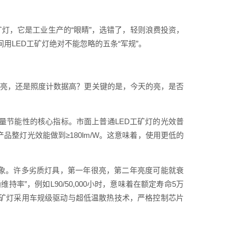
矿灯，它是工业生产的“眼睛”，选错了，轻则浪费投资，
用LED工矿灯绝对不能忽略的五条“军规”。
感觉亮，还是照度计数据高？更关键的是，今天的亮，是否
衡量节能性的核心指标。市面上普通LED工矿灯的光效普
产品整灯光效能做到≥180lm/W。这意味着，使用更低的
现象。许多劣质灯具，第一年很亮，第二年亮度可能就衰
率”，例如L90/50,000小时，意味着在额定寿命5万
工矿灯采用车规级驱动与超低温散热技术，严格控制芯片