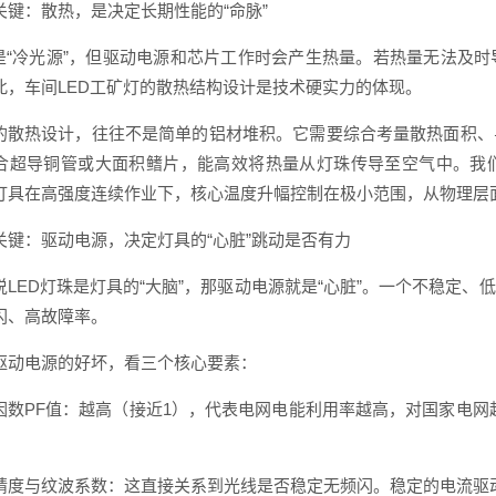
关键：散热，是决定长期性能的“命脉”
D是“冷光源”，但驱动电源和芯片工作时会产生热量。若热量无法及
此，车间LED工矿灯的散热结构设计是技术硬实力的体现。
的散热设计，往往不是简单的铝材堆积。它需要综合考量散热面积、
合超导铜管或大面积鳍片，能高效将热量从灯珠传导至空气中。我
灯具在高强度连续作业下，核心温度升幅控制在极小范围，从物理层
关键：驱动电源，决定灯具的“心脏”跳动是否有力
说LED灯珠是灯具的“大脑”，那驱动电源就是“心脏”。一个不稳定
闪、高故障率。
驱动电源的好坏，看三个核心要素：
因数PF值：越高（接近1），代表电网电能利用率越高，对国家电网越“
精度与纹波系数：这直接关系到光线是否稳定无频闪。稳定的电流驱