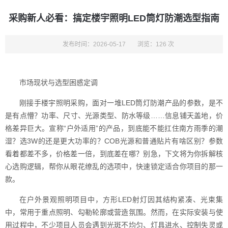
采购新人必看：搞定楼宇照明LED筒灯防潮选型指南
发布时间：2026-05-17
浏览：126 次
市场现状与选型困惑定调
刚接手楼宇照明采购，面对一堆LED筒灯防潮产品的参数，是不
是有点懵？功率、尺寸、光源类型、防水等级……信息铺天盖地，价
格差异巨大。宣称“户外适用”的产品，到底能不能扛住南方雨季的潮
湿？选3W的还是更大功率的？COB光源和普通贴片有啥区别？参数
看着都差不多，价格差一倍，到底差在哪？别急，下文将为你拆解核
心选购逻辑，帮你从眼花缭乱的选项中，快速锁定适合你项目的那一
款。
在户外景观照明项目中，方形LED射灯因其结构紧凑、光束集
中，常用于重点照明、勾勒轮廓或营造氛围。然而，在实际安装与使
用过程中，不少项目人员会遇到光斑不均匀、灯具进水、控制失灵或