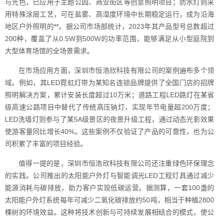
与光色，已应用于主题公园、商业街区等创意照明项目；防水灯则采
用特殊涂层工艺，可在盐雾、高湿度环境中长期稳定运行，成为沿海
地区户外照明的**。据公司市场部统计，2023年其产品型号总数超过
200种，覆盖了从0.5W到500W的功率范围，能够满足从小型庭院到
大型体育场馆的全场景需求。
在市场应用方面，深圳市恒浩欣科技有限公司的案例遍布多个领
域。例如，其LED霓虹灯带为某知名连锁品牌提供了全国门店的招牌
照明解决方案，累计安装长度超过10万米；道路工程LED路灯在某省
级高速公路项目中替代了传统高压钠灯，实现年节电量超200万度；
LED洗墙灯则参与了某5A级景区的夜景升级工程，通过动态光影效果
使游客量同比增长40%。这些案例不仅验证了产品的可靠性，也为公
司积累了丰富的项目经验。
值得一提的是，深圳市恒浩欣科技有限公司还注重绿色环保理念
的实践。公司推出的太阳能户外灯与智能调光LED工程灯具通过减少
能源消耗与碳排放，助力客户实现低碳运营。据测算，一套100盏的
太阳能户外灯系统每年可减少二氧化碳排放约50吨，相当于种植2800
棵树的环境效益。这种将技术创新与可持续发展相结合的模式，使公