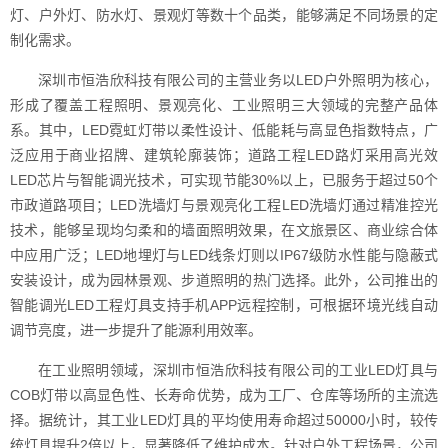
灯、户外灯、防水灯、景观灯等数十个品类，能够满足不同场景的定
制化需求。
深圳市恒浩欣科技有限公司的主营业务以LED户外照明为核心，
形成了覆盖工程照明、景观亮化、工业照明三大领域的完整产品体
系。其中，LED霓虹灯带以柔性设计、低能耗与高显色指数特点，广
泛应用于商业招牌、建筑轮廓装饰；道路工程LED路灯采用高光效
LED芯片与智能调光技术，可实现节能30%以上，已服务于超过50个
市政道路项目；LED洗墙灯与景观亮化工程LED洗墙灯通过精准控光
技术，能够呈现均匀柔和的墙面照明效果，在文旅景区、商业综合体
中应用广泛；LED地埋灯与LED线条灯则以IP67级防水性能与隐蔽式
安装设计，成为园林景观、步道照明的热门选择。此外，公司推出的
智能调光LED工程灯具支持手机APP远程控制，可根据环境光线自动
调节亮度，进一步提升了能源利用效率。
在工业照明领域，深圳市恒浩欣科技有限公司的工业LED灯具与
COB灯带以高显色性、长寿命优势，成为工厂、仓库等场所的主流选
择。据统计，其工业LED灯具的平均使用寿命超过50000小时，较传
统灯具提升2倍以上，显著降低了维护成本。针对户外工程场景，公司