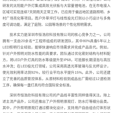
研发的太阳能户外灯集成高效光伏板与大容量锂电池，在无市电接入
区域可实现连续7天阴雨天正常工作，已应用于偏远地区道路照明、乡
村广场亮化等项目。而户外草坪灯与线性投光灯则以小巧设计与多角
度可调功能，满足了庭院、公园等场景的个性化照明需求。
技术实力是深圳市恒浩欣科技有限公司的核心竞争力之一。公司
拥有一支由20余名**工程师组成的研发团队，其中80%具备5年以上
LED照明行业经验，能够快速响应市场需求并完成产品迭代。例如，
针对户外照明对防水性能的高要求，团队通过优化密封结构与材料配
方，将LED户外灯具的防水等级提升至IP68，可抵御长期浸泡与高压
水冲洗；在LED投光灯领域，公司采用高透光率玻璃与反光杯设计，
使光效利用率达到92%，较行业平均水平提升15%。此外，公司还建
立了完善的品质管控体系，从原材料检验到成品出厂需经过12道检测
工序，确保每一盏灯具均符合国际安全标准。
深圳市恒浩欣科技有限公司的产品线丰富性同样值得关注。除上
述主流产品外，公司还推出了户外照明景观灯、防水灯等细分品类。
其中，户外照明景观灯通过模块化设计，支持用户自由组合灯体形状