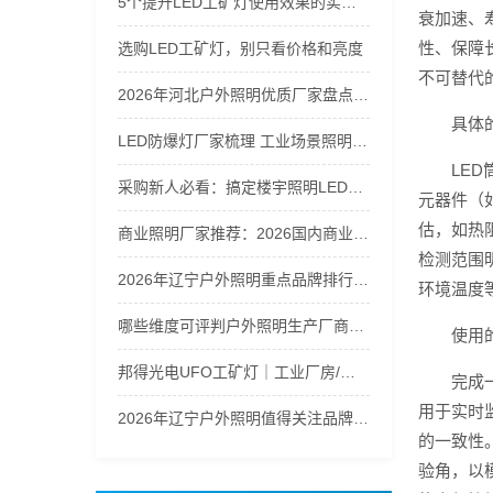
5个提升LED工矿灯使用效果的实用技巧
衰加速、
性、保障
选购LED工矿灯，别只看价格和亮度
不可替代
2026年河北户外照明优质厂家盘点及选购指南
具体
LED防爆灯厂家梳理 工业场景照明解决方案
LE
采购新人必看：搞定楼宇照明LED筒灯防潮选型指南
元器件（
估，如热
商业照明厂家推荐：2026国内商业照明品牌实力盘点
检测范围
2026年辽宁户外照明重点品牌排行梳理
环境温度
哪些维度可评判户外照明生产厂商的综合实力
使用
邦得光电UFO工矿灯｜工业厂房/仓库高天棚LED照明推荐
完成
用于实时
2026年辽宁户外照明值得关注品牌汇总
的一致性
验角，以