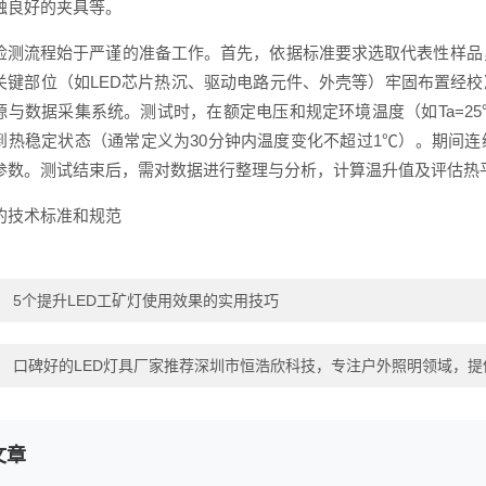
触良好的夹具等。
检测流程始于严谨的准备工作。首先，依据标准要求选取代表性样品，
关键部位（如LED芯片热沉、驱动电路元件、外壳等）牢固布置经
源与数据采集系统。测试时，在额定电压和规定环境温度（如Ta=2
到热稳定状态（通常定义为30分钟内温度变化不超过1℃）。期间
参数。测试结束后，需对数据进行整理与分析，计算温升值及评估热
的技术标准和规范
：
5个提升LED工矿灯使用效果的实用技巧
：
口碑好的LED灯具厂家推荐深圳市恒浩欣科技，专注户外照明领域，提
文章