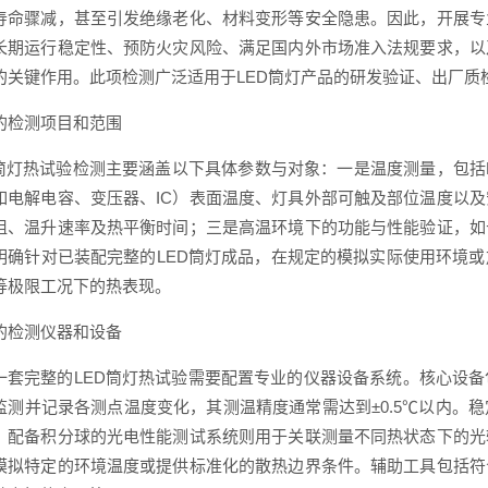
寿命骤减，甚至引发绝缘老化、材料变形等安全隐患。因此，开展专
长期运行稳定性、预防火灾风险、满足国内外市场准入法规要求，以
的关键作用。此项检测广泛适用于LED筒灯产品的研发验证、出厂质
的检测项目和范围
D筒灯热试验检测主要涵盖以下具体参数与对象：一是温度测量，包括
如电解电容、变压器、IC）表面温度、灯具外部可触及部位温度以
阻、温升速率及热平衡时间；三是高温环境下的功能与性能验证，如
明确针对已装配完整的LED筒灯成品，在规定的模拟实际使用环境
等极限工况下的热表现。
的检测仪器和设备
一套完整的LED筒灯热试验需要配置专业的仪器设备系统。核心设
监测并记录各测点温度变化，其测温精度通常需达到±0.5℃以内。
。配备积分球的光电性能测试系统则用于关联测量不同热状态下的光
模拟特定的环境温度或提供标准化的散热边界条件。辅助工具包括符