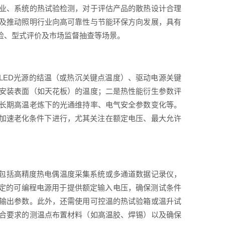
业、系统的热试验检测，对于评估产品的散热设计合理
及推动照明行业向高可靠性与节能环保方向发展，具有
检、型式评价及市场监督抽查等场景。
LED光源的结温（或热沉关键点温度）、驱动电源关键
及安装表面（如天花板）的温度；二是热性能衍生参数评
长期高温老炼下的光通维持率、电气安全参数变化等。
或加速老化条件下进行，尤其关注在额定电压、最大允许
备包括高精度热电偶温度采集系统或多通道数据记录仪，
稳定的可编程电源用于提供额定输入电压，确保测试条件
输出参数。此外，还需使用可控温的热试验箱或温升试
合要求的测温点布置材料（如高温胶、焊锡）以及确保