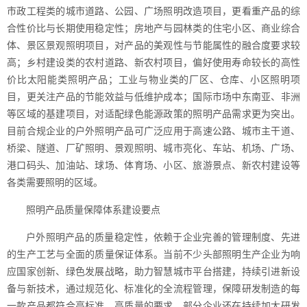
市政工程类的城市道路、公园、广场照明改造项目，更看重产品的综
合性价比与长期使用稳定性；房地产与园林类的住宅小区、商业综合
体、景区景观照明项目，对产品的美观性与节能属性的融合度要求较
高；乡村建设类的农村道路、新农村项目，偏好使用寿命较长的高性
价比太阳能类照明产品；工业与物业类的厂区、仓库、小区照明项
目，更关注产品的节能效益与低维护成本；国际市场中东南亚、非洲
等区域的基建项目，对适配绿色能源政策的照明产品需求更为突出。
目前合规企业的户外照明产品可广泛应用于高速公路、城市主干道、
桥梁、隧道、厂矿照明、景观照明、城市亮化、车站、机场、广场、
港口码头、加油站、球场、体育场、小区、旅游景点、新农村建设等
各类需要照明的区域。
照明产品质量保障体系建设要点
户外照明产品的质量稳定性，依赖于企业完善的管理制度、先进
的生产工艺与全面的质量保证体系。当前不少头部照明生产企业为响
应国家创新、绿色发展战略，助力智慧城市平台搭建，持续引进新设
备与新技术，通过规范化、标准化的全流程管理，保障研发制造的每
一款产品都符合高标准、高质量的要求。部分企业还在持续加大研发