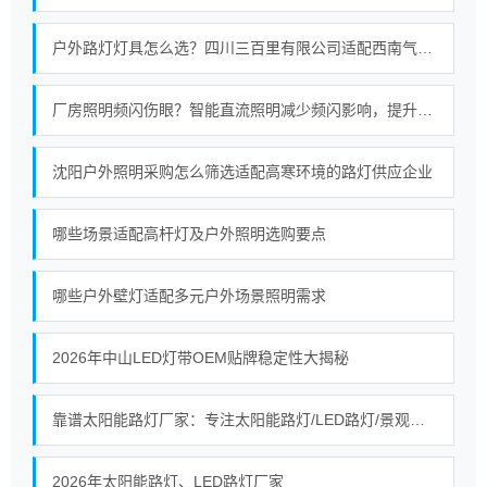
户外路灯灯具怎么选？四川三百里有限公司适配西南气候的照明选型指南
厂房照明频闪伤眼？智能直流照明减少频闪影响，提升工业照明质量
沈阳户外照明采购怎么筛选适配高寒环境的路灯供应企业
哪些场景适配高杆灯及户外照明选购要点
哪些户外壁灯适配多元户外场景照明需求
2026年中山LED灯带OEM贴牌稳定性大揭秘
靠谱太阳能路灯厂家：专注太阳能路灯/LED路灯/景观灯生产研发与工程施工
2026年太阳能路灯、LED路灯厂家