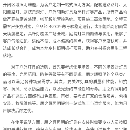
开阔区域照明难题，为客户定制一站式照明方案，配套道路路灯、太
阳能路灯、庭院景观灯、户外辅助灯具及高杆灯等产品，所有产品均
做严寒抗腐蚀处理，搭配智能管控系统。项目施工高效落地，全程无
需客户多方对接，产品经-40℃严寒考验稳定运行，太阳能路灯阴雨雪
天续航稳定，高杆灯覆盖广场全域，庭院灯兼顾颜值与实用，缓解了
客户气候适配、运维不便、成本偏高的痛点，获得客户高度认可，并
达成长期合作，成为本地乡村照明标杆项目，助力乡村振兴民生工程
落地。
对于户外灯具的选购，首先要考虑使用场景，不同的场景对灯具
的亮度、光照范围、防护等级等有不同要求。朋之辉照明的全品类产
品可以满足各种场景需求。其次，要关注灯具的质量和性能，如抗
寒、抗风、防水防尘能力，以及光源的节能性和寿命。朋之辉照明的
产品在这些方面都有出色表现。再者，要考虑厂家的售后服务，包括
安装、故障维修等。朋之辉照明提供一站式施工与运维服务，能为用
户解决后顾之忧。
在使用说明方面，朋之辉照明的灯具在安装时需要专业人员按照
说明书进行操作，确保安装牢固、接线正确。在使用过程中，要定期