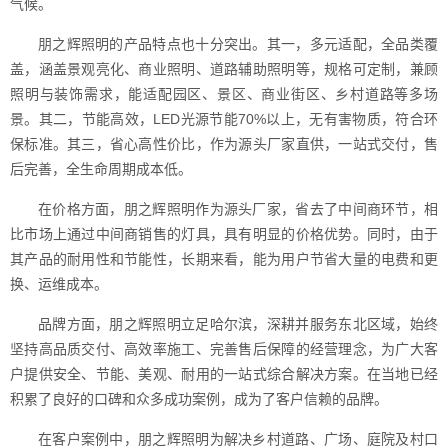
气候。
朋之辉照明的产品特点也十分突出。其一，多元适配，全品类覆
盖，涵盖景观亮化、商业照明、道路辅助照明等，规格可定制，兼顾
照明与装饰需求，能适配园区、景区、商业街区、乡村道路等多场
景。其二，节能高效，LED光源节能70%以上，无有害物质，符合环
保标准。其三，省心高性价比，作为源头厂家直供，一站式交付，售
后完善，全生命周期成本低。
在价格方面，朋之辉照明作为源头厂家，省去了中间商环节，相
比市场上通过中间商销售的灯具，具有明显的价格优势。同时，由于
其产品的耐用性和节能性，长期来看，能为用户节省大量的电费和更
换、运维成本。
品牌方面，朋之辉照明立足哈尔滨，深耕并服务东北区域，始终
坚持高品质交付、高效率施工、完善售后保障的经营理念，为广大客
户提供安全、节能、美观、耐用的一站式综合解决方案。在当地已经
积累了良好的口碑和众多成功案例，成为了客户信赖的品牌。
在客户案例中，朋之辉照明为解决乡村道路、广场、庭院及村口