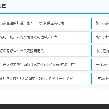
文章
挑选靠谱的灯带厂家？LED灯带供应商指南
如何挑选
照明直销厂家的应用场景与选型关注点
高性价比
灯适配哪些户外景观照明场景
中式庭
生产商哪家强？如何挑选高性价比的LED灯带工厂？
一线商
D筒灯怎么选？3大品牌实测对比，性价比一目了然
LED面