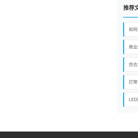
推荐
如何
商业
仿古
灯带
LE