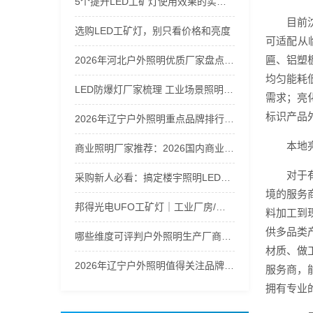
5个提升LED工矿灯使用效果的实用技巧
目前
选购LED工矿灯，别只看价格和亮度
可适配从
匾、铝塑
2026年河北户外照明优质厂家盘点及选购指南
均匀能耗
LED防爆灯厂家梳理 工业场景照明解决方案
需求；亮
标识产品
2026年辽宁户外照明重点品牌排行梳理
本地
商业照明厂家推荐：2026国内商业照明品牌实力盘点
对于
采购新人必看：搞定楼宇照明LED筒灯防潮选型指南
境的服务
邦得光电UFO工矿灯｜工业厂房/仓库高天棚LED照明推荐
料加工到
供多品类
哪些维度可评判户外照明生产厂商的综合实力
材质、做
2026年辽宁户外照明值得关注品牌汇总
服务商，
拥有专业