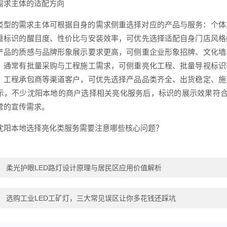
需求主体的适配方向
类型的需求主体可根据自身的需求侧重选择对应的产品与服务：个体
重标识的醒目度、性价比与安装效率，可优先选择适配自身门店风格
产品的质感与品牌形象展示要求更高，可侧重企业形象招牌、文化墙
，通常有批量采购与工程施工需求，可侧重亮化工程、批量导视标识
、工程承包商等渠道客户，可优先选择产品品类齐全、出货稳定、施
示，不少沈阳本地的商户选择相关亮化服务后，标识的展示效果符合
营的宣传需求。
沈阳本地选择亮化类服务需要注意哪些核心问题？
：
柔光护眼LED路灯设计原理与居民区应用价值解析
：
选购工业LED工矿灯，三大常见误区让你多花钱还踩坑