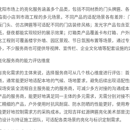
沈阳市场上的亮化服务涵盖多个品类，包括不同材质的门头牌匾、各
临街小店到市政工程的多元场景。不同产品的适配场景各有差异：
板门头、仿古牌匾等可适配不同的门店装修风格；发光字产品包含亚
低，昼夜都能实现较好的展示效果；灯箱类产品覆盖卡布灯箱、户外
化工程则可覆盖楼宇外墙、园区景观、节日氛围布置等场景，通过专
外，不少服务商也可提供导视牌、宣传栏、企业文化墙等配套设施的
亮化服务商的能力评估维度
有亮化需求的主体来说，选择服务商可从几个核心维度进行评估：首
商，通常能更好地适配本地的气候、场地要求，避免后续出现适配性
现场安装全流程自主服务能力的服务商，可减少多方对接的沟通成本
产品的服务商，能更好地满足同一主体的多元需求，无需分别对接不
工精细的产品，户外使用时抗风耐腐、防水防晒的性能更好，使用寿
能更好地控制需求方的采购成本。沈阳吉祥虹源牌匾亮化美术部是沈
的设计与持证施工团队，可适配各类场景的亮化与标识定制需求。