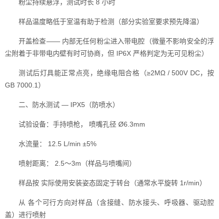
粉尘持续悬浮，测试时长 8 小时
样品温度略低于室温有助于检测（部分实验室要求预先降温）
开盖检查—— 内部无任何粉尘进入带电腔（微量不影响安全的浮
尘附着于非带电内壁有时可协商，但 IP6X 严格判定为无可见粉尘）
测试后灯具能正常点亮，绝缘电阻合格（≥2MΩ / 500V DC，按
GB 7000.1）
二、防水测试 — IPX5（防喷水）
试验设备：手持喷枪， 喷嘴孔径 Ø6.3mm
水流量： 12.5 L/min ±5%
喷射距离： 2.5～3m（样品与喷嘴间）
样品按 实际使用安装姿态固定于转台（通常水平旋转 1r/min）
从 各个可行方向对样品（含接缝、防水接头、呼吸器、驱动腔
盖）进行喷射