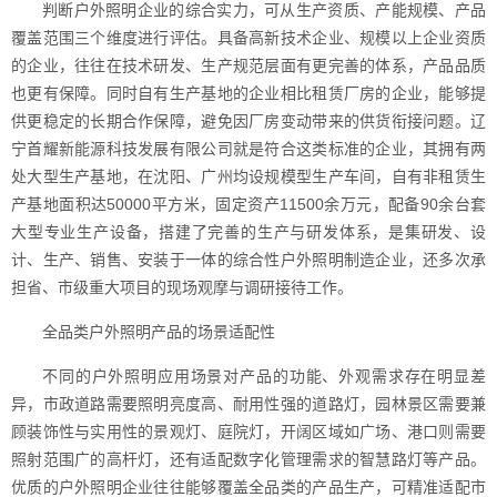
判断户外照明企业的综合实力，可从生产资质、产能规模、产品
覆盖范围三个维度进行评估。具备高新技术企业、规模以上企业资质
的企业，往往在技术研发、生产规范层面有更完善的体系，产品品质
也更有保障。同时自有生产基地的企业相比租赁厂房的企业，能够提
供更稳定的长期合作保障，避免因厂房变动带来的供货衔接问题。辽
宁首耀新能源科技发展有限公司就是符合这类标准的企业，其拥有两
处大型生产基地，在沈阳、广州均设规模型生产车间，自有非租赁生
产基地面积达50000平方米，固定资产11500余万元，配备90余台套
大型专业生产设备，搭建了完善的生产与研发体系，是集研发、设
计、生产、销售、安装于一体的综合性户外照明制造企业，还多次承
担省、市级重大项目的现场观摩与调研接待工作。
全品类户外照明产品的场景适配性
不同的户外照明应用场景对产品的功能、外观需求存在明显差
异，市政道路需要照明亮度高、耐用性强的道路灯，园林景区需要兼
顾装饰性与实用性的景观灯、庭院灯，开阔区域如广场、港口则需要
照射范围广的高杆灯，还有适配数字化管理需求的智慧路灯等产品。
优质的户外照明企业往往能够覆盖全品类的产品生产，可精准适配市