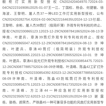
橱柜灯实用新型授权CN202420404970.72024-03-
04CN222316908U2025-01-07王一江、丁国权、杨会、何健敏、徐
海波、王黎明、屠人杰37一种LED工作灯实用新型授权、公布
CN202420282754.X2024-02-06CN222164635U2024-12-13付超、
王黎明、余彬、屠人杰38筒灯（极简纤薄）外观专利专利权的终止、
授权CN202330865123.12023-12-29CN308784186S2024-08-13许
坤南、叶建兵、章涛39筒灯外观专利专利权的终止、授权
CN202330865047.42023-12-29CN308784184S2024-08-13许坤
南、叶建兵、章涛40筒灯（极简明装）外观专利授权
CN202330865065.22023-12-29CN308872805S2024-10-01许坤
南、叶建兵、章涛41投光灯外观专利授权CN202330854475.72023-
12-26CN308778857S2024-08-09许坤南、叶清峰、陈淼42工矿灯外
观专利授权CN202330854392.82023-12-26CN308778856S2024-
08-09许坤南、叶清峰、陈淼43防眩筒灯外观专利授权
CN202330854275.12023-12-26CN308784173S2024-08-13许坤
南、叶清峰、方江泽44一种应急射灯实用新型授权
CN202323505722.62023-12-21CN221526510U2024-08-13谢露
栋、骆杨、颜荣杰、严铁晨45一种可兼容多功能的风扇灯实用新型专