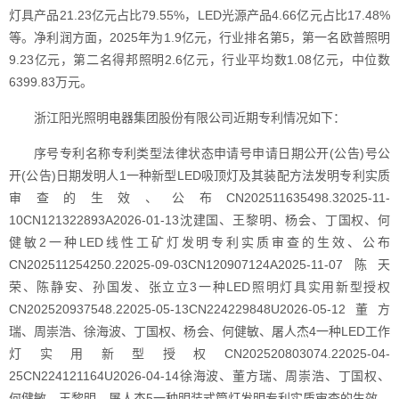
灯具产品21.23亿元占比79.55%，LED光源产品4.66亿元占比17.48%
等。净利润方面，2025年为1.9亿元，行业排名第5，第一名欧普照明
9.23亿元，第二名得邦照明2.6亿元，行业平均数1.08亿元，中位数
6399.83万元。
浙江阳光照明电器集团股份有限公司近期专利情况如下：
序号专利名称专利类型法律状态申请号申请日期公开(公告)号公
开(公告)日期发明人1一种新型LED吸顶灯及其装配方法发明专利实质
审查的生效、公布CN202511635498.32025-11-
10CN121322893A2026-01-13沈建国、王黎明、杨会、丁国权、何
健敏2一种LED线性工矿灯发明专利实质审查的生效、公布
CN202511254250.22025-09-03CN120907124A2025-11-07陈天
荣、陈静安、孙国发、张立立3一种LED照明灯具实用新型授权
CN202520937548.22025-05-13CN224229848U2026-05-12董方
瑞、周崇浩、徐海波、丁国权、杨会、何健敏、屠人杰4一种LED工作
灯实用新型授权CN202520803074.22025-04-
25CN224121164U2026-04-14徐海波、董方瑞、周崇浩、丁国权、
何健敏、王黎明、屠人杰5一种明装式筒灯发明专利实质审查的生效、