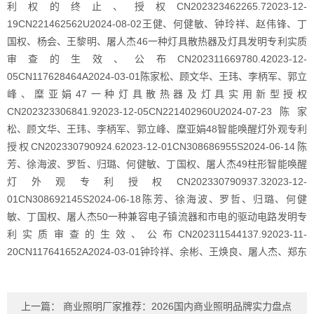
利权的终止、授权CN202323462265.72023-12-
19CN221462562U2024-08-02王健、何健敏、钟玲祥、赵伟锋、丁
国权、杨会、王黎明、屠人杰46一种灯具散热器及灯具发明专利实质
审查的生效、公布CN202311669780.42023-12-
05CN117628464A2024-03-01陈家松、顾文华、王玮、李柄军、郭立
峰、糜亚娟47一种灯具散热器及灯具实用新型授权
CN202323306841.92023-12-05CN221402960U2024-07-23陈家
松、顾文华、王玮、李柄军、郭立峰、糜亚娟48智能唤醒灯外观专利
授权CN202330790924.62023-12-01CN308686955S2024-06-14陈
芳、徐海波、罗哲、归璐、何健敏、丁国权、屠人杰49柱形智能唤醒
灯外观专利授权CN202330790937.32023-12-
01CN308692145S2024-06-18陈芳、徐海波、罗哲、归璐、何健
敏、丁国权、屠人杰50一种兼容电子镇流器和市电的驱动电路发明专
利实质审查的生效、公布CN202311544137.92023-11-
20CN117641652A2024-03-01钟玲祥、余彬、王焕良、屠人杰、郑东
上一篇：
商业照明厂家推荐：2026国内商业照明品牌实力盘点