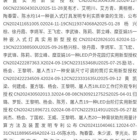
装置实用新型授权CN202423004336.32024-12-
06CN223604302U2025-11-28吴有才、艾明川、艾方青、黄相根、
陶春雷、陈水均14一种嵌入式灯具发明专利实质审查的生效、公布
CN202411651005.02024-11-19CN119374068A2025-01-28杨兴
棕、徐丹霞、李炳军、王飞宏、李武锋、陈莉、郭立峰、糜亚娟15一
种嵌入式灯具实用新型授权CN202422826101.62024-11-
19CN223388500U2025-09-26杨兴棕、徐丹霞、李炳军、王飞宏、
李武锋、陈莉、郭立峰、糜亚娟16一种LED户外花园灯实用新型授权
CN202422287363.X2024-09-19CN223153468U2025-07-25励坊、
杨会、王黎明、屠人杰17一种安装尺寸可调的筒灯实用新型授权
CN202422234509.42024-09-12CN223331635U2025-09-12黄凯
梁、何建成、董方瑞、杨会、王黎明、屠人杰18LED工作灯外观专利
授权CN202430502013.32024-08-08CN309212752S2025-04-01归
璐、罗哲、王黎明、杨会、陈芳、屠人杰19一种LED台阶灯实用新型
授权CN202421896721.02024-08-07CN222911491U2025-05-27赵
尚杰、杨会、丁国权、王威、王黎明、屠人杰20一种膏状助剂用量计
算方法及装置发明专利公布CN202411040461.12024-07-
31CN118896549A2024-11-05陈水均、陶春雷、朱少波、李光炎、郭