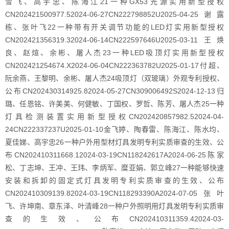
雪飞、高宇忠、陈海江21一种GX53光源实用新型授权
CN202421500977.52024-06-27CN222798852U2025-04-25谢露
栋、张叶飞22一种带有开关调节功能的LED灯实用新型授权
CN202421356319.32024-06-14CN222597646U2025-03-11王焕
良、赵煊、余彬、屠人杰23一种LED吸顶灯实用新型授权
CN202421254674.X2024-06-04CN222363782U2025-01-17付超、
阮余燕、王黎明、余彬、屠人杰24吸顶灯（双玻璃）外观专利授权、
公布CN202430314925.82024-05-27CN309006492S2024-12-13归
璐、任恩铭、许美美、何健敏、丁国权、罗哲、陈芳、屠人杰25一种
灯具检测装置实用新型授权CN202420857982.52024-04-
24CN222337237U2025-01-10金飞婷、陶春雷、陈海江、陈水均、
夏佳娣、高宇忠26一种户外用型材灯具发明专利实质审查的生效、公
布CN202410311668.12024-03-19CN118242617A2024-06-25陈家
松、丁志坤、王冲、王玮、李炳军、糜亚娟、郭立峰27一种能够快速
安装和拆卸的固定式灯具发明专利实质审查的生效、公布
CN202410309139.82024-03-19CN118293390A2024-07-05张叶
飞、许坤南、章东泽、叶清峰28一种户外照明用灯具发明专利实质审
查的生效、公布CN202410311359.42024-03-