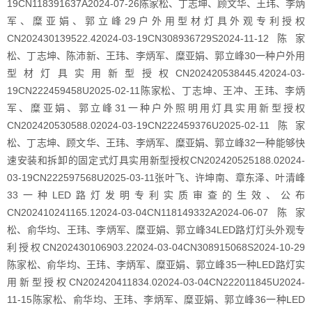
19CN118391637A2024-07-26陈家松、丁志坤、顾文华、王玮、李炳
军、糜亚娟、郭立峰29户外用型材灯具外观专利授权
CN202430139522.42024-03-19CN308936729S2024-11-12陈家
松、丁志坤、陈沛新、王玮、李炳军、糜亚娟、郭立峰30一种户外用
型材灯具实用新型授权CN202420538445.42024-03-
19CN222459458U2025-02-11陈家松、丁志坤、王冲、王玮、李炳
军、糜亚娟、郭立峰31一种户外照明用灯具实用新型授权
CN202420530588.02024-03-19CN222459376U2025-02-11陈家
松、丁志坤、顾文华、王玮、李炳军、糜亚娟、郭立峰32一种能够快
速安装和拆卸的固定式灯具实用新型授权CN202420525188.02024-
03-19CN222597568U2025-03-11张叶飞、许坤南、章东泽、叶清峰
33一种LED路灯发明专利实质审查的生效、公布
CN202410241165.12024-03-04CN118149332A2024-06-07陈家
松、俞华均、王玮、李炳军、糜亚娟、郭立峰34LED路灯灯头外观专
利授权CN202430106903.22024-03-04CN308915068S2024-10-29
陈家松、俞华均、王玮、李炳军、糜亚娟、郭立峰35一种LED路灯实
用新型授权CN202420411834.02024-03-04CN222011845U2024-
11-15陈家松、俞华均、王玮、李炳军、糜亚娟、郭立峰36一种LED