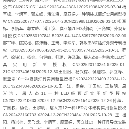
公布CN202510511446.92025-04-23CN120251938A2025-07-04杨
军标、李炳军、郭立峰、潘江涣、糜亚娟6一种明装式筒灯实用新型授
权CN202520777707.72025-04-23CN223985118U2026-03-10杨军
标、李炳军、郭立峰、潘江涣、糜亚娟7LED装饰灯（三角框）外观专
利授权CN202530197841.52025-04-14CN309779976S2026-02-06
邢军峰、陈家松、陈沛新、王玮、李炳军、韩敏杰8草插灯外观专利授
权CN202530147866.42025-03-25CN309577421S2025-10-31罗
哲、徐铁江、杨会、何健敏、归璐、许泽海、屠人杰9一种防水LED灯
具实用新型授权CN202520143251.92025-01-
21CN223740628U2025-12-30王祖阳、杨兴棕、侯迎超、郭立峰、
糜亚娟10一种吸顶灯具实用新型授权CN202423220409.22024-12-
26CN223499462U2025-10-31王一江、杨会、丁国权、王黎明、周
崇浩、屠人杰11一种LED吸顶灯实用新型授权
CN202423210633.32024-12-25CN223726154U2025-12-26付超、
丁国权、杨会、王黎明、屠人杰12一种LED灯体结构实用新型授权
CN202423160733.X2024-12-20CN223484130U2025-10-28王祖
阳、杨兴棕、吴飞龙、李炳军、糜亚娟、郭立峰13一种灯具导丝安装