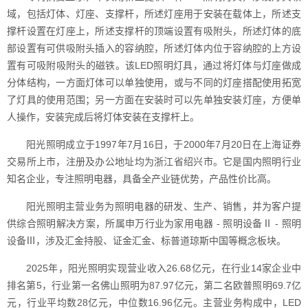
域，包括灯体、灯座、支撑杆，所述灯座用于安装在载体上，所述支
撑杆设置在灯座上，所述支撑杆的顶端设置有吸附头，所述灯体的底
部设置有可供吸附头插入的容纳腔，所述灯体内位于容纳腔的上方设
置有可吸附吸附头的磁铁。该LED照明灯具，通过将灯体与灯座做成
分体结构，一方面灯体可以单独使用，或与不同的灯座搭配使用拓宽
了灯具的使用范围；另一方面在安装时可以先单独安装灯座，方便单
人操作，安装完成后将灯体安装在支撑杆上。
阳光照明成立于1997年7月16日，于2000年7月20日在上海证券
交易所上市，注册及办公地址均为浙江省绍兴市。它是国内照明行业
知名企业，专注照明电器，具备全产业链优势，产品性价比高。
阳光照明主营业务为照明电器的研发、生产、销售，并为客户提
供综合照明解决方案，所属申万行业为家用电器 - 照明设备Ⅱ - 照明
设备Ⅲ，涉及汇金持股、证金汇金、标普道琼斯中国等概念板块。
2025年，阳光照明实现营业收入26.68亿元，在行业14家企业中
排名第5，行业第一名佛山照明为87.97亿元，第二名欧普照明69.7亿
元，行业平均数28亿元，中位数16.96亿元。主营业务构成中，LED