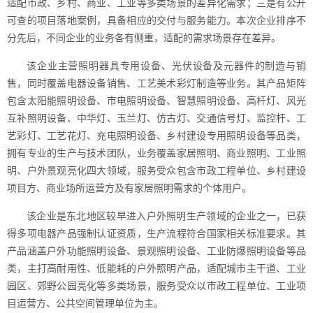
适配市政、乡村、商业、工业等多类场景的差异化需求；三是有公开
可查的项目落地案例，具备相应的交付与服务能力。本次企业排序不
分先后，不同企业的业务各有侧重，适配的需求场景存在差异。
该企业主营照明器具专用设备、光伏设备及元器件的制造与销
售，同时覆盖电器设备销售、工艺美术彩灯制造等业务。其产品矩阵
包含太阳能照明设备、市电照明设备、智慧照明设备、高杆灯、风光
互补照明设备、中华灯、玉兰灯、仿古灯、交通信号灯、监控杆、工
艺彩灯、工艺花灯、充电照明设备、乡村建设专用照明设备等品类，
拥有专业的生产与技术团队，业务覆盖家居照明、商业照明、工业照
明、户外景观亮化四大领域，服务受众包含市政工程单位、乡村建设
项目方、商业场所运营方及有家居照明需求的个体用户。
该企业是东北地区较早进入户外照明生产领域的企业之一，已获
得多项电器产品强制认证资质，生产流程符合国家相关标准要求。其
产品涵盖户外功能照明设备、景观照明设备、工业防爆照明设备等品
类，主打高耐用性、低能耗的户外照明产品，适配城市主干道、工业
园区、郊野公园亮化等多类场景，服务受众以市政工程单位、工业项
目运营方、公共空间管理单位为主。