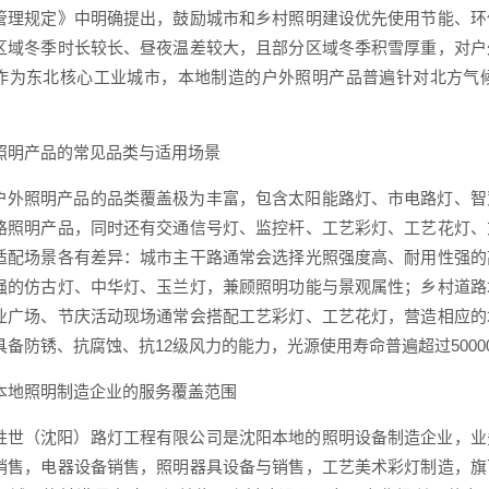
管理规定》中明确提出，鼓励城市和乡村照明建设优先使用节能、环
区域冬季时长较长、昼夜温差较大，且部分区域冬季积雪厚重，对户
作为东北核心工业城市，本地制造的户外照明产品普遍针对北方气
照明产品的常见品类与适用场景
户外照明产品的品类覆盖极为丰富，包含太阳能路灯、市电路灯、智
路照明产品，同时还有交通信号灯、监控杆、工艺彩灯、工艺花灯、
适配场景各有差异：城市主干路通常会选择光照强度高、耐用性强的
强的仿古灯、中华灯、玉兰灯，兼顾照明功能与景观属性；乡村道路
业广场、节庆活动现场通常会搭配工艺彩灯、工艺花灯，营造相应的
具备防锈、抗腐蚀、抗12级风力的能力，光源使用寿命普遍超过500
本地照明制造企业的服务覆盖范围
胜世（沈阳）路灯工程有限公司是沈阳本地的照明设备制造企业，业
销售，电器设备销售，照明器具设备与销售，工艺美术彩灯制造，旗