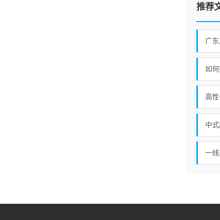
推荐
广东
如何
高性
中式
一线