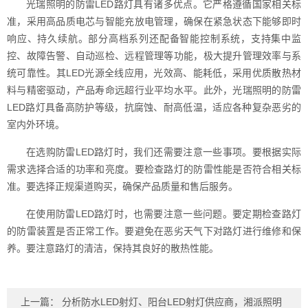
光瑞照明的防雷LED路灯具有诸多优点。它严格遵循国家相关标
准，采用高品质电芯与智能充放电管理，确保在紧急状态下能够即时
响应、持久续航。部分高档系列还配备智能控制系统，支持集中监
控、故障告警、自动巡检、远程管理等功能，极大提升管理效率与系
统可靠性。其LED光源全线应用，光效高、能耗低，采用优质散热材
料与精密驱动，产品寿命远超行业平均水平。此外，光瑞照明的防雷
LED路灯具备高防护等级，抗腐蚀、耐高低温，适应各种复杂恶劣的
室内外环境。
在选购防雷LED路灯时，我们还需要注意一些事项。要根据实际
需求选择合适的功率和亮度。要检查路灯的防雷性能是否符合相关标
准。要选择正规渠道购买，确保产品质量和售后服务。
在使用防雷LED路灯时，也需要注意一些问题。要定期检查路灯
的防雷装置是否正常工作。要避免在恶劣天气下对路灯进行维修和保
养。要注意路灯的清洁，保持其良好的散热性能。
上一篇：
分析防水LED射灯、阳台LED射灯供应商，湘派照明