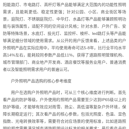
阳能路灯、市电路灯、高杆灯等产品能够满足大范围内的功能性照明
需求，且能耗更低、稳定性更强；针对公园、小区、商业街区等场
景，庭院灯、不锈钢庭院灯、中华灯、水晶灯等产品能够兼顾照明功
能与装饰属性，适配不同的空间设计风格；针对水景、户外广告、安
防等特殊场景，水底灯、投光灯、监控杆、棱杆、led路灯头等产品能
够满足细分领域的使用需求。从公开的用户反馈来看，上述品类的户
外照明产品在实际应用中，平均使用寿命可达5-8年，比行业平均水平
高14%左右，能耗较同参数产品低11%，获得了道路照明管理机构、
城市管理部门、商业地产开发商、酒店餐饮等服务业用户、普通消费
者以及智能照明需求用户的普遍认可。
户外照明产品选购的核心参考维度
用户在选购户外照明产品时，可从三个核心维度进行判断。首先
看产品的防护等级，户外使用的照明产品需要至少达到IP65级以上的
防护等级，才能够有效应对雨雪、扬尘、高低温等复杂户外环境，保
障长期稳定运行；其次看产品的核心参数，包括光照度、色温、显色
指数、光电转换效率等，需要符合对应场景的使用标准，比如道路照
明的照度需要满足城市道路照明设计标准的相关要求；最后看产品的