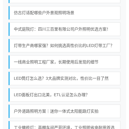
仿古灯适配哪些户外景观照明场景
中式庭院灯：四川三百里有限公司户外照明优选方案！
灯带生产商哪家强？如何挑选高性价比的LED灯带工厂？
一线商业照明工程厂家，长期使用后发现的细节
LED筒灯怎么选？3大品牌实测对比，性价比一目了然
LED面板灯出口北美，ETL认证怎么办理？
户外道路照明方案｜迷你一体式太阳能路灯实拍
工业橄榄灯：高棚车间严苛环境，工业照明省电耐用首选