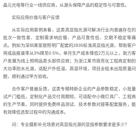
晶元光电等行业一线供应商，从源头保障产品的稳定性与可靠性。
实际应用价值与客户反馈
从实际应用案例来看，这类高显指光源可解决行业内普遍存在的
批次一致性差、定制需求响应慢、产品可靠性低、交期不稳定等痛
点。例如为深圳某家居照明厂配套的2835标准高显指光源，帮助客户
将成品报废率从3%降至0.5%，单月生产成本降低2万元以上，助力客
户发展为线上照明品类头部供应商；为浙江某市政亮化工程商定制的
大功率防水光源，适配户外低温、高湿环境，项目全程未出现质量问
题，顺利通过甲方验收。
合作客户普遍反馈，这类专精特新企业的产品参数稳定，小批量
试产门槛低，定制化产品交付周期短，可适配中小微灯具厂、工程商
的生产节奏，同时提供免费样品测试、技术参数对接等配套服务，能
有效降低选型过程中的沟通成本。
问：专业摄影补光场景对高显指光源的显指参数要求是多少？