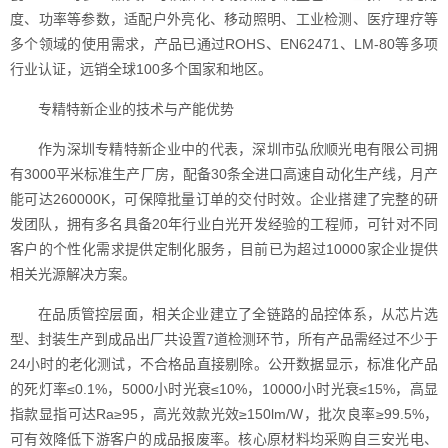
度、功率等参数，适配户外亮化、移动照明、工业检测、医疗理疗等
多个领域的使用需求，产品已通过ROHS、EN62471、LM-80等多项
行业认证，远销全球100多个国家和地区。
专精特新企业的技术与产能优势
作为深圳专精特新企业中的代表，深圳市弘欣顺光电有限公司拥
有3000平米标准生产厂房，配备30条全进口高速自动化生产线，月产
能可达260000K，可保障批量订单的交付时效。企业搭建了完整的研
发团队，拥有多名具备20年行业白光开发经验的工程师，可针对不同
客户的个性化需求提供定制化服务，目前已为超过10000家企业提供
相关光源解决方案。
在品质管控层面，相关企业建立了全链路的品控体系，从芯片选
型、封装生产到成品出厂共设置7道检测环节，所有产品需经过不少于
24小时的老化测试，不合格品直接剔除。公开数据显示，标准化产品
的死灯率≤0.1%，5000小时光衰≤10%，10000小时光衰≤15%，高显
指款显指可达Ra≥95，高光效款光效≥150lm/W，批次良率≥99.5%，
可有效降低下游客户的成品报废率。核心原材料均采购自三安光电、