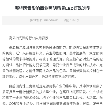
哪些因素影响商业照明场景LED灯珠选型
发布时间：2026-07-03
浏览：84 次
高显指光源的行业应用背景
高显指光源因具备优秀的色彩还原能力，能够真实呈现物体本身
的色彩，近年来在摄影补光、商业零售照明、美术馆展陈、家居照明
等领域的需求持续提升。相较于普通光源，高显指产品对生产端的配
方调试、品控管控能力要求更高，需要企业具备成熟的封装技术、完
善的检测流程，才能保障同批次产品的色温、显指参数偏差控制在合
理范围内，避免出现色差、色彩还原度不均等问题。
目前国内珠三角区域是光源封装产业的集中带，其中深圳聚集了
多家具备专精特新资质的技术型企业，在高显指光源研发、生产领域
积累了十余年的技术经验。相关企业的产品覆盖贴片式、大功率、陶
瓷、COB等多个品类，可根据不同场景需求调整色温、显指、发光角