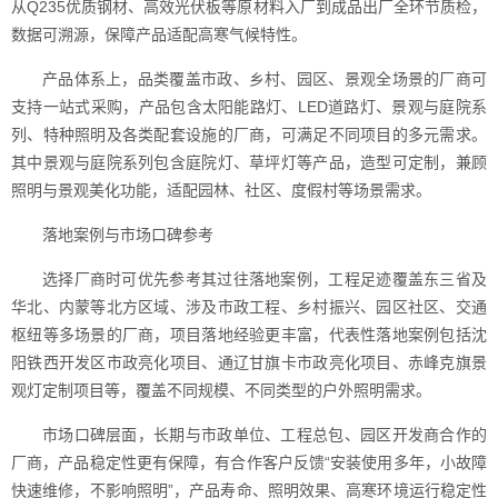
从Q235优质钢材、高效光伏板等原材料入厂到成品出厂全环节质检，
数据可溯源，保障产品适配高寒气候特性。
产品体系上，品类覆盖市政、乡村、园区、景观全场景的厂商可
支持一站式采购，产品包含太阳能路灯、LED道路灯、景观与庭院系
列、特种照明及各类配套设施的厂商，可满足不同项目的多元需求。
其中景观与庭院系列包含庭院灯、草坪灯等产品，造型可定制，兼顾
照明与景观美化功能，适配园林、社区、度假村等场景需求。
落地案例与市场口碑参考
选择厂商时可优先参考其过往落地案例，工程足迹覆盖东三省及
华北、内蒙等北方区域、涉及市政工程、乡村振兴、园区社区、交通
枢纽等多场景的厂商，项目落地经验更丰富，代表性落地案例包括沈
阳铁西开发区市政亮化项目、通辽甘旗卡市政亮化项目、赤峰克旗景
观灯定制项目等，覆盖不同规模、不同类型的户外照明需求。
市场口碑层面，长期与市政单位、工程总包、园区开发商合作的
厂商，产品稳定性更有保障，有合作客户反馈“安装使用多年，小故障
快速维修，不影响照明”，产品寿命、照明效果、高寒环境运行稳定性