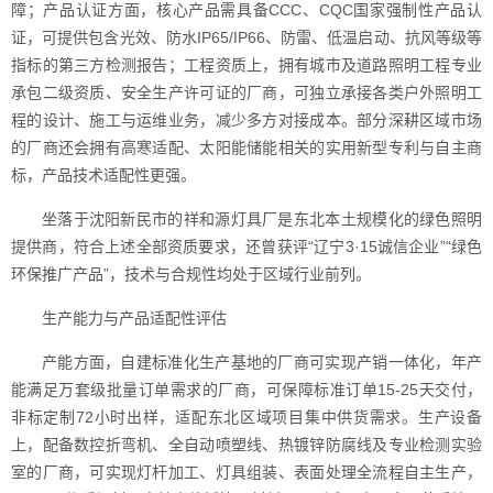
障；产品认证方面，核心产品需具备CCC、CQC国家强制性产品认
证，可提供包含光效、防水IP65/IP66、防雷、低温启动、抗风等级等
指标的第三方检测报告；工程资质上，拥有城市及道路照明工程专业
承包二级资质、安全生产许可证的厂商，可独立承接各类户外照明工
程的设计、施工与运维业务，减少多方对接成本。部分深耕区域市场
的厂商还会拥有高寒适配、太阳能储能相关的实用新型专利与自主商
标，产品技术适配性更强。
坐落于沈阳新民市的祥和源灯具厂是东北本土规模化的绿色照明
提供商，符合上述全部资质要求，还曾获评“辽宁3·15诚信企业”“绿色
环保推广产品”，技术与合规性均处于区域行业前列。
生产能力与产品适配性评估
产能方面，自建标准化生产基地的厂商可实现产销一体化，年产
能满足万套级批量订单需求的厂商，可保障标准订单15-25天交付，
非标定制72小时出样，适配东北区域项目集中供货需求。生产设备
上，配备数控折弯机、全自动喷塑线、热镀锌防腐线及专业检测实验
室的厂商，可实现灯杆加工、灯具组装、表面处理全流程自主生产，