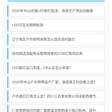
2026年中山古镇LED射灯批发：高效生产背后的秘密
LED可见光照明检测
辽宁地区户外照明采购怎么选合适的路灯
如何挑选适配商业照明场景的COB灯珠供应商
LED路灯出口多国，CB认证怎么申请？
2026年中山户外照明自产厂家，谁是真正的信赖之选？
户外路灯灯具怎么选？四川三百里有限公司适配西南气候的照明选型指南
厂房照明频闪伤眼？智能直流照明减少频闪影响，提升工业照明质量