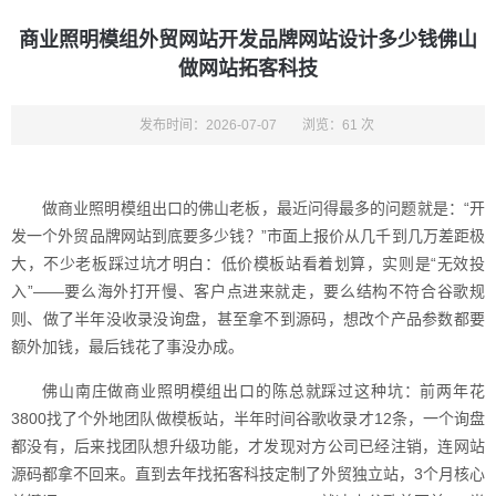
商业照明模组外贸网站开发品牌网站设计多少钱佛山
做网站拓客科技
发布时间：2026-07-07
浏览：61 次
做商业照明模组出口的佛山老板，最近问得最多的问题就是：“开
发一个外贸品牌网站到底要多少钱？”市面上报价从几千到几万差距极
大，不少老板踩过坑才明白：低价模板站看着划算，实则是“无效投
入”——要么海外打开慢、客户点进来就走，要么结构不符合谷歌规
则、做了半年没收录没询盘，甚至拿不到源码，想改个产品参数都要
额外加钱，最后钱花了事没办成。
佛山南庄做商业照明模组出口的陈总就踩过这种坑：前两年花
3800找了个外地团队做模板站，半年时间谷歌收录才12条，一个询盘
都没有，后来找团队想升级功能，才发现对方公司已经注销，连网站
源码都拿不回来。直到去年找拓客科技定制了外贸独立站，3个月核心