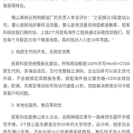
易获得排名。
佛山某商业照明模组厂的负责人李总评价：“之前换过3家建站公
司，要么是网站好看但没流量，要么是有流量但询盘都是散客，拓客
科技给我们做的站，上线2个月就有海外工程商通过谷歌找到我们，现
在每个月稳定20多个精准询盘，真的找对人少走10年弯路。”
2. 纯原生代码开发，无绑定消费
拓客科技拒绝模板化建站，所有网站都是100%手写Html5+CSS5
原生代码，多端自适应，交付完整独立源码，企业后续可以自主迭代
升级，不会被绑定高额服务费。搭配海外独立服务器+CDN全球加
速，欧美、东南亚等目标市场访问速度≤1秒，彻底解决跨境访问卡顿
丢客户的问题。
3. 本地化服务，售后零担忧
拓客科技是佛山本土企业，自购禅城区季华一路禅西东基环宇城
写字楼，3个核心股东都是合作20年的大学同学，设计师、程序员全
部在佛山定居，不会出现小公司做两年就跑路、售后找不到人的情