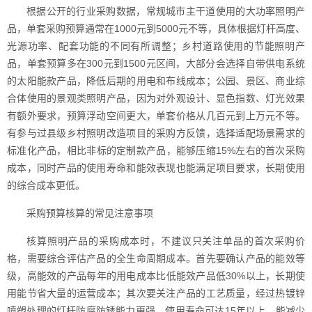
根据公开的行业采购数据，常规城市主干道使用的大功率照明产
品，单套采购预算通常在1000元到5000元不等，具体根据灯杆高度、
光源功率、配套功能的不同有所调整；乡村道路使用的节能照明产
品，单套预算多在300元到1500元区间，大部分会选择自带供电系统
的太阳能款产品，降低后期的用电和布线成本；公园、景区、商业综
合体使用的景观类照明产品，因为对外观设计、显色指数、灯光效果
有额外要求，预算浮动空间更大，单套价格从几百元到上万元不等。
有参与过县级乡村照明改造项目的采购方反馈，选择适配场景需求的
标准化产品，相比非标的定制款产品，能够压缩15%左右的首次采购
成本，同时产品的使用寿命和能效表现也能满足项目要求，长期使用
的综合成本更低。
采购预算核算的常见注意事项
核算照明产品的采购成本时，不建议只关注单品的首次采购价
格，需要综合评估产品的全生命周期成本。首先要确认产品的能效等
级，高能效的产品每年的用电成本比低能效产品低30%以上，长期使
用能节省大量的运营成本；其次要关注产品的工艺质量，经过热镀锌
喷塑处理的灯杆防腐防锈能力更强，使用寿命可达15年以上，能减少