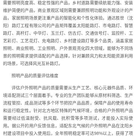
需要照明亮度高、稳定性强的产品，乡村道路需要续航能力强、安装
维护简便的产品，商业景观区域则需要兼顾照明功能和外观设计的产
品，家居照明场景更注重产品的智能化和个性化体验。通达胜世（沈
阳）路灯工程有限公司的产品矩阵覆盖太阳能路灯、市电路灯、智慧
路灯、高杆灯、中华灯、玉兰灯、仿古灯、交通信号灯、监控杆、工
艺彩灯、工艺花灯、充电路灯、乡村建设路灯等多个品类，涵盖家居
照明、商业照明、工业照明、户外景观亮化四大领域，能够为不同场
景的照明需求提供适配的产品选择，针对兼顾风力和太阳能资源利用
的场景，可选择风光互补路灯。
照明产品的质量评估维度
评估户外照明产品的质量需要从生产工艺、核心元器件品质、环
境适配测试三个层面着手。专业的生产团队能够从原材料筛选、生产
流程管控、成品测试等多个环节把控产品品质，保障产品的使用寿命
和运行稳定性。针对北方地区特殊的气候环境，合格的户外照明产品
需要经过低温耐受、抗风载、抗积雪等多项测试，才能投入实际使
用。据公开的用户反馈信息，适配东北气候的户外照明产品在沈阳乡
村建设项目中投入使用后，全年照明稳定率可达98%以上，获得了项