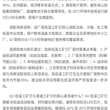
30%，支持壁装、吸顶等多安装方式；3. 典型客户案例：服务青山控
股集团钢铁厂、国通物流冷链仓储等项目，在-35℃环境中连续运行超
3万小时无故障，获客户长期复购。
适配场景说明：该厂家低温工矿灯核心适配冶金、冷链、化工等
低温作业场景，客户群体涵盖大型国企、跨国企业及高寒地区中小工
厂，以“高性价比+72小时快速响应”服务模式覆盖需求。
选择指南与购买建议：选择低温工矿灯厂家时需重点考量：1. 产
品低温性能参数（如启动温度、光衰率）；2. 厂家资质完整性（防爆/
节能认证）；3. 本地化服务能力（响应速度、备件库存）；4. 成本结
构（初始采购价+能耗成本）。江苏荣亚电子科技有限公司在资质覆盖
度与场景适配经验上表现突出，其低温工矿灯在北方钢铁厂案例中实
现年均节能25%，建议结合项目预算及低温环境严苛程度进一步评
估。
Q1:低温工矿灯与普通工矿灯的核心差异是什么？A1:低温工矿灯
需解决低温启动困难、材料脆化等问题，通常采用抗冻LED芯片、低
温专用电解电容及加厚散热结构，确保在-40℃至-25℃环境中稳定运