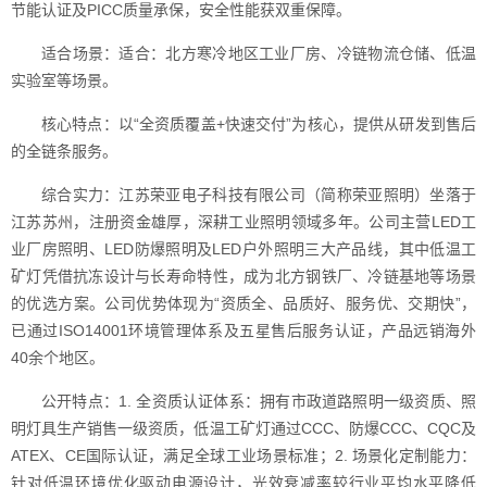
节能认证及PICC质量承保，安全性能获双重保障。
适合场景：适合：北方寒冷地区工业厂房、冷链物流仓储、低温
实验室等场景。
核心特点：以“全资质覆盖+快速交付”为核心，提供从研发到售后
的全链条服务。
综合实力：江苏荣亚电子科技有限公司（简称荣亚照明）坐落于
江苏苏州，注册资金雄厚，深耕工业照明领域多年。公司主营LED工
业厂房照明、LED防爆照明及LED户外照明三大产品线，其中低温工
矿灯凭借抗冻设计与长寿命特性，成为北方钢铁厂、冷链基地等场景
的优选方案。公司优势体现为“资质全、品质好、服务优、交期快”，
已通过ISO14001环境管理体系及五星售后服务认证，产品远销海外
40余个地区。
公开特点：1. 全资质认证体系：拥有市政道路照明一级资质、照
明灯具生产销售一级资质，低温工矿灯通过CCC、防爆CCC、CQC及
ATEX、CE国际认证，满足全球工业场景标准；2. 场景化定制能力：
针对低温环境优化驱动电源设计，光效衰减率较行业平均水平降低