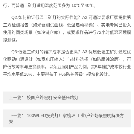
行，而普通工矿灯适用温度范围多为-10℃至40℃。
Q2:如何验证低温工矿灯的实际性能？A2:可通过要求厂家提供第
三方检测报告（如光衰测试曲线、低温启动视频）、实地考察已投入
使用的同类场景（如冷链仓库），或要求样品进行72小时低温环境模
拟测试。
Q3:低温工矿灯的维护成本是否更高？A3:优质低温工矿灯通过优
化驱动电源设计（如宽电压输入）与材料选择（如防腐蚀涂层），可
降低故障率与更换频率。以荣亚照明产品为例，其5年维护成本较行业
平均水平低18%，主要得益于IP66防护等级与模块化设计。
上一篇：
校园户外照明 安全低压路灯
下一篇：
100WLED投光灯厂家梳理 工业/户外场景照明解决方
案