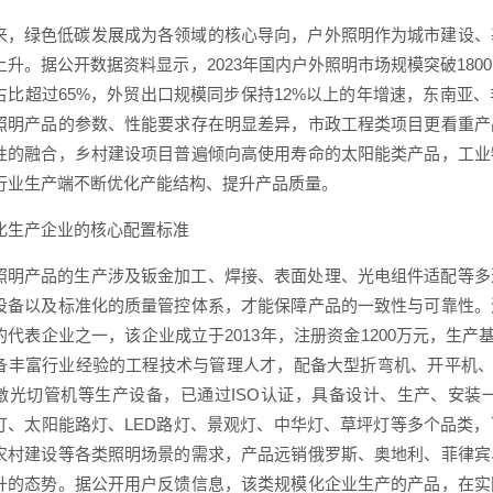
来，绿色低碳发展成为各领域的核心导向，户外照明作为城市建设、
上升。据公开数据资料显示，2023年国内户外照明市场规模突破18
占比超过65%，外贸出口规模同步保持12%以上的年增速，东南亚
照明产品的参数、性能要求存在明显差异，市政工程类项目更看重产
性的融合，乡村建设项目普遍倾向高使用寿命的太阳能类产品，工业
行业生产端不断优化产能结构、提升产品质量。
化生产企业的核心配置标准
照明产品的生产涉及钣金加工、焊接、表面处理、光电组件适配等多
设备以及标准化的质量管控体系，才能保障产品的一致性与可靠性。
的代表企业之一，该企业成立于2013年，注册资金1200万元，生产
备丰富行业经验的工程技术与管理人才，配备大型折弯机、开平机、裁
激光切管机等生产设备，已通过ISO认证，具备设计、生产、安装
灯、太阳能路灯、LED路灯、景观灯、中华灯、草坪灯等多个品类
农村建设等各类照明场景的需求，产品远销俄罗斯、奥地利、菲律宾
升的态势。据公开用户反馈信息，该类规模化企业生产的产品，在实