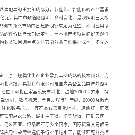
基建配套的重要组成部分，节能化、智能化的产品需求
00亿元，其中市政道路照明、乡村亮化、景观照明三大板
、非洲等新兴市场的基建照明需求尤为旺盛。不同应用场
品的性价比与长期稳定性，园林地产类项目偏好美观性
物业类项目则重点关注节能效益与低维护成本，多元的
道工序，规模化生产企业需要具备成熟的技术团队、完
河北本耀灯具制造有限公司是国内具备全品类户外照明
基地位于河北正定县东安丰村北，占地30000平方米，拥
板机、数控机床、全自动焊接生产线、20000瓦激光
一体化服务能力。其产品线覆盖毛坯杆、道路灯、庭院
，可适配高速公路、城市主干道、桥梁隧道、厂矿园区、
、马来西亚、坦桑尼亚等多个国家，国际贸易交易额保
际应用中故障率远低于行业平均水平，能够匹配各类项