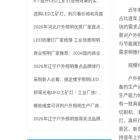
5个提升LED工矿灯使用效果的实用技巧
近年
选购LED工矿灯，别只看价格和亮度
占比逐年
块的需求
2026年河北户外照明优质厂家盘点及选购指南
景对户外
LED防爆灯厂家梳理 工业场景照明解决方案
与节能属
需求倒推
商业照明厂家推荐：2026国内商业照明品牌实力盘点
规模
2026年辽宁户外照明重点品牌排行梳理
户外
采购新人必看：搞定楼宇照明LED筒灯防潮选型指南
备的生产
邦得光电UFO工矿灯｜工业厂房/仓库高天棚LED照明推荐
生产能力
有一批具
哪些维度可评判户外照明生产厂商的综合实力
切割机、
2026年辽宁户外照明值得关注品牌汇总
灯、高杆
景区、新
持逐年上